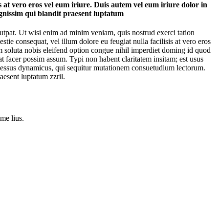
 at vero eros vel eum iriure. Duis autem vel eum iriure dolor in
 dignissim qui blandit praesent luptatum
utpat. Ut wisi enim ad minim veniam, quis nostrud exerci tation
tie consequat, vel illum dolore eu feugiat nulla facilisis at vero eros
cum soluta nobis eleifend option congue nihil imperdiet doming id quod
 facer possim assum. Typi non habent claritatem insitam; est usus
 processus dynamicus, qui sequitur mutationem consuetudium lectorum.
raesent luptatum zzril.
 me lius.