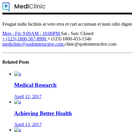
Feugiat nulla facilisis at vero eros et curt accumsan et iusto odio digni
Mon - Fri: 9:00AM - 10:00PM
Sat - Sun: Closed
+ (123) 1800-567-8990
+ (123) 1800-453-1546
mediclinic@qodeinteractive.com
clinic@qodeinteractive.com
Related Posts
Medical Research
April 12, 2017
Achieving Better Health
April 13, 2017