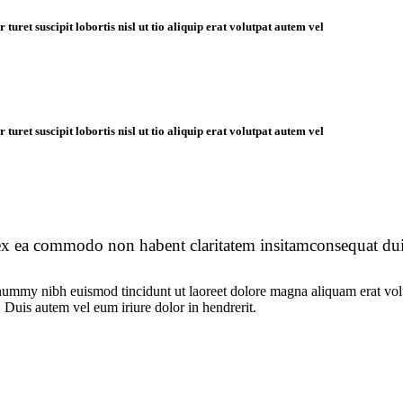
uret suscipit lobortis nisl ut tio aliquip erat volutpat autem vel
uret suscipit lobortis nisl ut tio aliquip erat volutpat autem vel
ip ex ea commodo non habent claritatem insitamconsequat duis
onummy nibh euismod tincidunt ut laoreet dolore magna aliquam erat vol
 Duis autem vel eum iriure dolor in hendrerit.