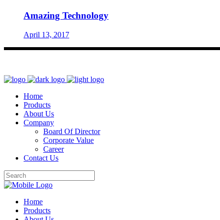
Amazing Technology
April 13, 2017
Home
Products
About Us
Company
Board Of Director
Corporate Value
Career
Contact Us
Home
Products
About Us