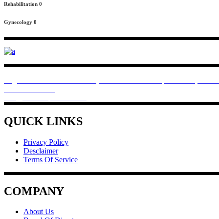
Rehabilitation
0
Gynecology
0
Rivchem Pharma provides you best products for heath, like protein f
Regd Office . Premises No.64, 83 Dum Dum Road, Plot E-16, Kolkat
+918910022508
info@rivchempharma.com
QUICK LINKS
Privacy Policy
Desclaimer
Terms Of Service
COMPANY
About Us