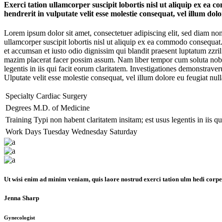
Exerci tation ullamcorper suscipit lobortis nisl ut aliquip ex ea 
hendrerit in vulputate velit esse molestie consequat, vel illum dol
Lorem ipsum dolor sit amet, consectetuer adipiscing elit, sed diam n
ullamcorper suscipit lobortis nisl ut aliquip ex ea commodo consequat. D
et accumsan et iusto odio dignissim qui blandit praesent luptatum zzri
mazim placerat facer possim assum. Nam liber tempor cum soluta nobis
legentis in iis qui facit eorum claritatem. Investigationes demonstrav
Ulputate velit esse molestie consequat, vel illum dolore eu feugiat null
Specialty
Cardiac Surgery
Degrees
M.D. of Medicine
Training
Typi non habent claritatem insitam; est usus legentis in iis q
Work Days
Tuesday
Wednesday
Saturday
Ut wisi enim ad minim veniam, quis laore nostrud exerci tation ulm hedi corper t
Jenna Sharp
Gynecologist