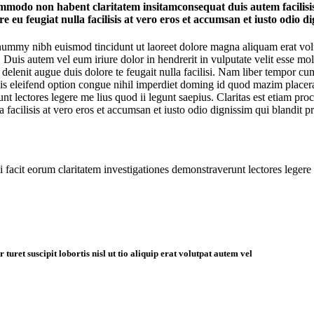
commodo non habent claritatem insitamconsequat duis autem facilisis
ore eu feugiat nulla facilisis at vero eros et accumsan et iusto odio
onummy nibh euismod tincidunt ut laoreet dolore magna aliquam erat vol
uis autem vel eum iriure dolor in hendrerit in vulputate velit esse moles
l delenit augue duis dolore te feugait nulla facilisi. Nam liber tempor 
 eleifend option congue nihil imperdiet doming id quod mazim placerat
erunt lectores legere me lius quod ii legunt saepius. Claritas est etiam
a facilisis at vero eros et accumsan et iusto odio dignissim qui blandit p
ui facit eorum claritatem investigationes demonstraverunt lectores legere
uret suscipit lobortis nisl ut tio aliquip erat volutpat autem vel