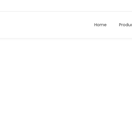
Home
Produ
Jerry Edwards
Home
/
Jerry Edwards