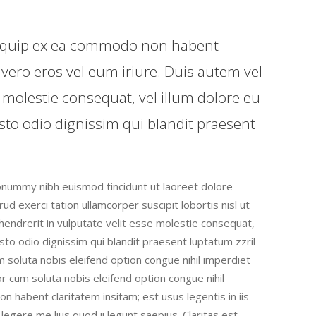
t aliquip ex ea commodo non habent
 vero eros vel eum iriure. Duis autem vel
e molestie consequat, vel illum dolore eu
iusto odio dignissim qui blandit praesent
onummy nibh euismod tincidunt ut laoreet dolore
d exerci tation ullamcorper suscipit lobortis nisl ut
hendrerit in vulputate velit esse molestie consequat,
iusto odio dignissim qui blandit praesent luptatum zzril
um soluta nobis eleifend option congue nihil imperdiet
cum soluta nobis eleifend option congue nihil
habent claritatem insitam; est usus legentis in iis
egere me lius quod ii legunt saepius. Claritas est