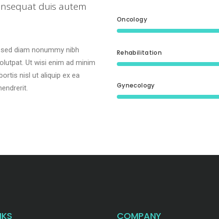
onsequat duis autem
Oncology
t, sed diam nonummy nibh
Rehabilitation
olutpat. Ut wisi enim ad minim
ortis nisl ut aliquip ex ea
Gynecology
endrerit.
NKS
COMPANY