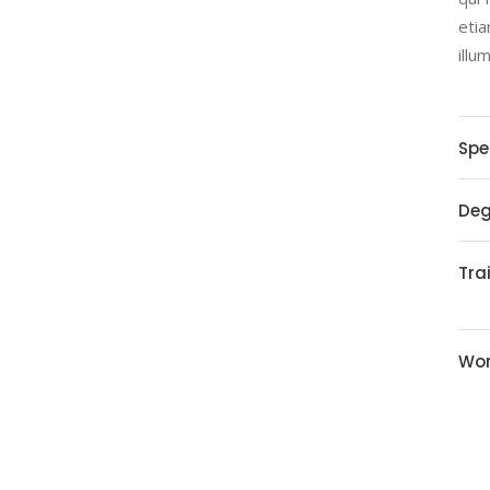
etia
illu
Spe
Deg
Tra
Wor