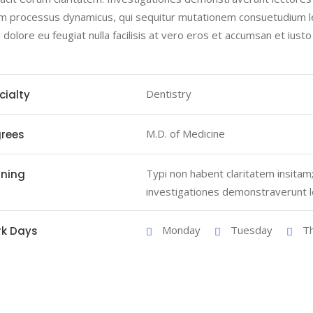
m processus dynamicus, qui sequitur mutationem consuetudium le
m dolore eu feugiat nulla facilisis at vero eros et accumsan et iust
Dentistry
cialty
M.D. of Medicine
rees
Typi non habent claritatem insitam; 
ining
investigationes demonstraverunt l
Monday
Tuesday
T
k Days