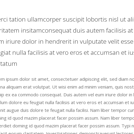
rci tation ullamcorper suscipit lobortis nisl u
ritatem insitamconsequat duis autem facilisis at
 iriure dolor in hendrerit in vulputate velit ess
giat nulla facilisis at vero eros et accumsan et 
ptatum
m ipsum dolor sit amet, consectetuer adipiscing elit, sed diam n
a aliquam erat volutpat. Ut wisi enim ad minim veniam, quis nostru
uip ex ea commodo consequat. Duis autem vel eum iriure dolor in 
illum dolore eu feugiat nulla facilisis at vero eros et accumsan et 
nit augue duis dolore te feugait nulla facilisi. Nam liber tempor c
ng id quod mazim placerat facer possim assum. Nam liber tempor 
rdiet doming id quod mazim placerat facer possim assum. Typi non 
facit eorum claritatem. Investigationes demonstraverunt lectores l