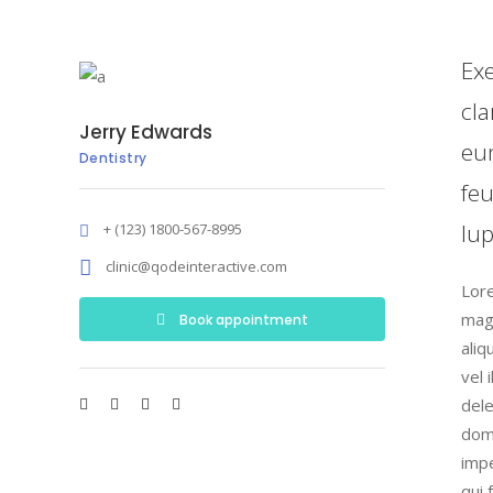
Exe
cla
Jerry Edwards
eum
Dentistry
feu
lu
+ (123) 1800-567-8995
clinic@qodeinteractive.com
Lore
magn
Book appointment
aliq
vel 
dele
domi
impe
qui 