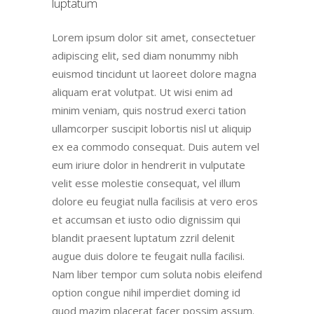
luptatum
Lorem ipsum dolor sit amet, consectetuer
adipiscing elit, sed diam nonummy nibh
euismod tincidunt ut laoreet dolore magna
aliquam erat volutpat. Ut wisi enim ad
minim veniam, quis nostrud exerci tation
ullamcorper suscipit lobortis nisl ut aliquip
ex ea commodo consequat. Duis autem vel
eum iriure dolor in hendrerit in vulputate
velit esse molestie consequat, vel illum
dolore eu feugiat nulla facilisis at vero eros
et accumsan et iusto odio dignissim qui
blandit praesent luptatum zzril delenit
augue duis dolore te feugait nulla facilisi.
Nam liber tempor cum soluta nobis eleifend
option congue nihil imperdiet doming id
quod mazim placerat facer possim assum.