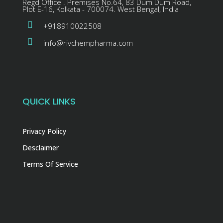
Regd Office . Premises No.64, 83 Dum Dum Road,
Plot E-16, Kolkata - 700074. West Bengal, India
+918910022508
info@rivchempharma.com
QUICK LINKS
Privacy Policy
Desclaimer
Terms Of Service