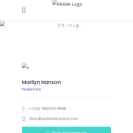
Marilyn
Hanson
Home
/
Marilyn Hanson
Marilyn Hanson
Pediatrics
+ (123) 1800-567-8998
clinic@qodeinteractive.com
Book appointment